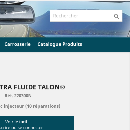

Carrosserie
Catalogue Produits
XTRA FLUIDE TALON®
Réf. 220300N
c injecteur (10 réparations)
Voir le tarif :
scrire ou se connecter