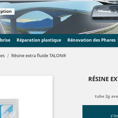
iption
brise
Réparation plastique
Rénovation des Phares
nes
Résine extra fluide TALON®
RÉSINE E
tube 2g ave
s'in