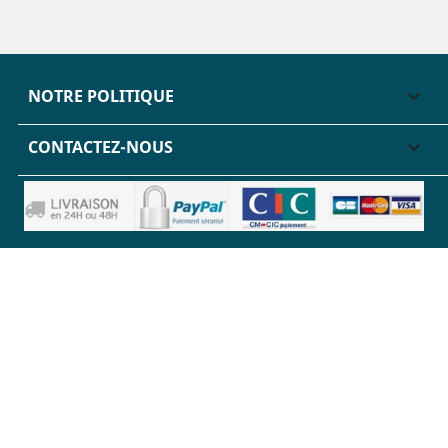
NOTRE POLITIQUE

CONTACTEZ-NOUS
