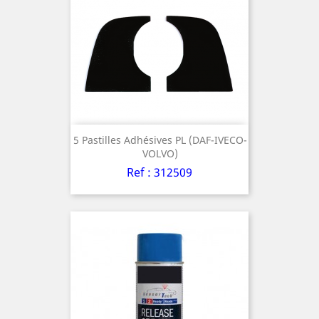
5 Pastilles Adhésives PL (DAF-IVECO-
VOLVO)
Ref : 312509