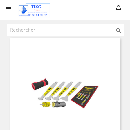


