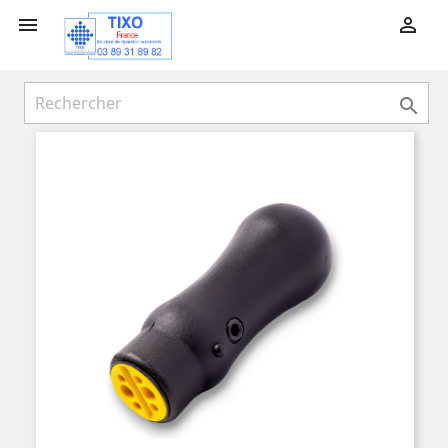


