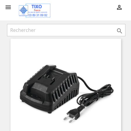


