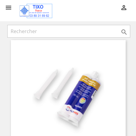


