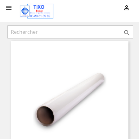


