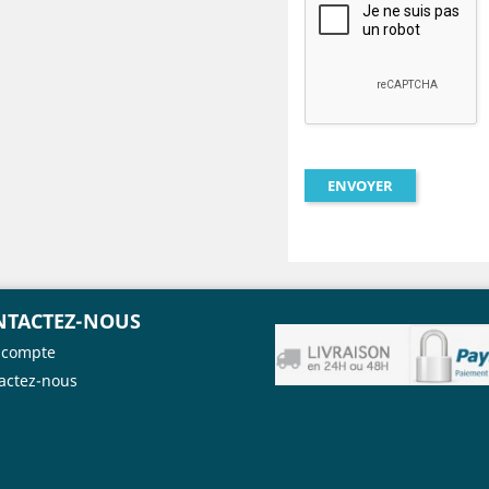
NTACTEZ-NOUS
 compte
actez-nous