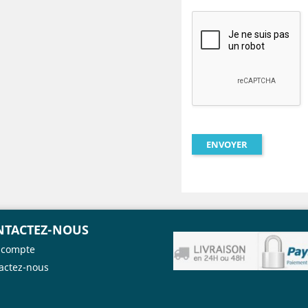
NTACTEZ-NOUS
 compte
actez-nous