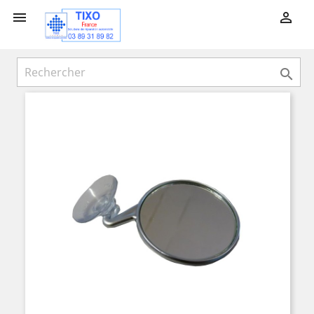


